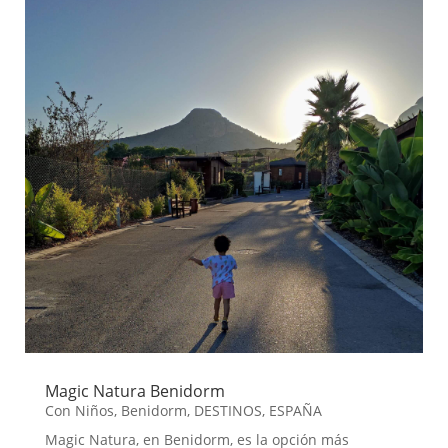
Magic Natura Benidorm
Con Niños
,
Benidorm
,
DESTINOS
,
ESPAÑA
Magic Natura, en Benidorm, es la opción más