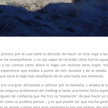
 proceso por el cual tomé la decisión de hacer un este viaje a la
ue me acompañaron..), no soy capaz de recordar cómo fueron aquell
s y los contras como ahora lo hago con muchos otros viajes “má
e experiencia que estaba a punto de vivir durante y de la olead
que sería el viaje más desafiante de mi vida hasta ese momento.
 era una gran aficionada a caminar por la montaña, y amaba la na
os ninguna profesional del
trekking
ni tenía una forma física espe
 alguien de confianza que me hizo la “revelación” de que hacer un
nte como se pudiera pensar… y es que puede ser que mucha gente
no se anime a tener esta gran experiencia por ese motivo. Por e