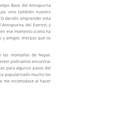
 Campo Base del Annapurna
uía, sino también nuestro
 Si decidís emprender esta
 Annapurna, del Everest, y
so en ese momento (como ha
s y amigos sherpas que os
e las montañas de Nepal,
verest podríamos encontrar
las para algunos pasos del
 ha popularizado mucho los
ue me incomodase al hacer