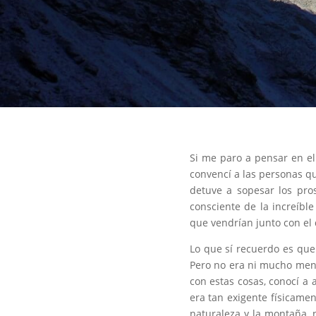
Si me paro a pensar en el
convencí a las personas q
detuve a sopesar los pro
consciente de la increíbl
que vendrían junto con el 
Lo que sí recuerdo es que
Pero no era ni mucho men
con estas cosas, conocí a
era tan exigente físicame
naturaleza y la montaña, 