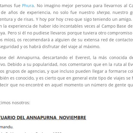
atamos fue
Phura
. No imagino mejor persona para llevarnos al
 de años de experiencia, no solo fue nuestro
sherpa
, nuestro g
entura y de risas. Y hoy por hoy creo que sigo teniendo un amigo.
n la experiencia de haber ido incontables veces al Campo Base del
ya. Pero si él no pudiese llevaros porque tuviera otro compromi
s míos), os recomendará a alguien de su extensa red de contacto
seguridad y os habrá disfrutar del viaje al máximo.
ase del Annapurna, descartando el Everest, la más conocida d
vo. Debido a su popularidad, nos comentaron que en la ruta al E
s grupos de agencias, y que incluso pueden llegar a formarse co
én es conocido, y es cierto que en general este tipo de viajes se
 decir que no encontré en aquel momento un número de gente q
icimos nosotros: