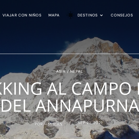
VIAJAR CON NIÑOS
MAPA
DESTINOS
CONSEJOS
ASIA
/
NEPAL
KKING AL CAMPO 
DEL ANNAPURN
/ SEP 21, 2021
POR -
MIRIAN