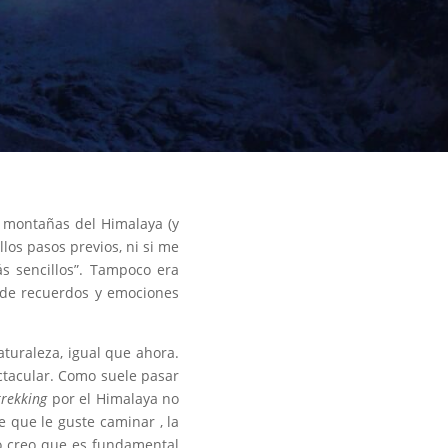
s montañas del Himalaya (y
os pasos previos, ni si me
s sencillos”. Tampoco era
a de recuerdos y emociones
turaleza, igual que ahora.
ctacular. Como suele pasar
trekking
por el Himalaya no
 que le guste caminar , la
so creo que es fundamental