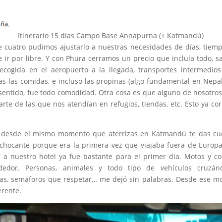
Itinerario 15 días Campo Base Annapurna (+ Katmandú)
cuatro pudimos ajustarlo a nuestras necesidades de días, tiemp
 ir por libre. Y con Phura cerramos un precio que incluía todo, sal
ecogida en el aeropuerto a la llegada, transportes intermedios
das las comidas, e incluso las propinas (algo fundamental en Nepa
sentido, fue todo comodidad. Otra cosa es que alguno de nosotros 
rte de las que nos atendían en refugios, tiendas, etc. Esto ya co
 desde el mismo momento que aterrizas en Katmandú te das cue
hocante porque era la primera vez que viajaba fuera de Europa
r a nuestro hotel ya fue bastante para el primer día. Motos y c
dedor. Personas, animales y todo tipo de vehículos cruzá
as, semáforos que respetar… me dejó sin palabras. Desde ese m
erente.