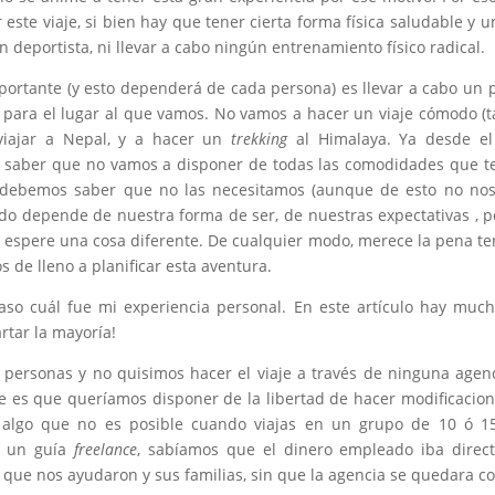
este viaje, si bien hay que tener cierta forma física saludable y u
n deportista, ni llevar a cabo ningún entrenamiento físico radical.
mportante (y esto dependerá de cada persona) es llevar a cabo un 
a para el lugar al que vamos. No vamos a hacer un viaje cómodo 
 viajar a Nepal, y a hacer un
trekking
al Himalaya. Ya desde e
 saber que no vamos a disponer de todas las comodidades que 
n debemos saber que no las necesitamos (aunque de esto no no
odo depende de nuestra forma de ser, de nuestras expectativas , 
e espere una cosa diferente. De cualquier modo, merece la pena te
 de lleno a planificar esta aventura.
aso cuál fue mi experiencia personal. En este artículo hay muc
rtar la mayoría!
personas y no quisimos hacer el viaje a través de ninguna agenc
 es que queríamos disponer de la libertad de hacer modificaciones
 algo que no es posible cuando viajas en un grupo de 10 ó 15
e un guía
freelance
, sabíamos que el dinero empleado iba directa
s que nos ayudaron y sus familias, sin que la agencia se quedara c