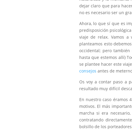
dejar claro que para hacer 
no es necesario ser un gra
Ahora, lo que sí que es i
predisposición psicológic
viaje de relax. Vamos a
planteamos esto debemos
occidental; pero tambié
hasta que estemos allí) T
se plantee hacer este viaj
consejos
antes de meternos
Os voy a contar paso a p
resultado muy difícil desca
En nuestro caso éramos 4 
motivos. El más importante
marcha si era necesario,
contratando directament
bolsillo de los porteadore